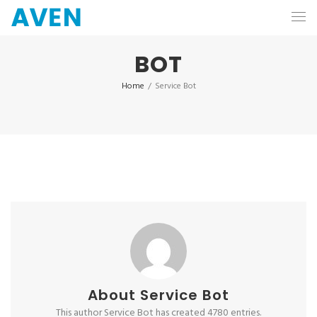
BOT
Home
/
Service Bot
About
Service Bot
This author Service Bot has created 4780 entries.