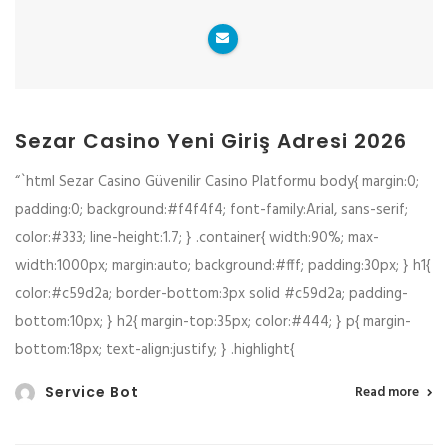
Sezar Casino Yeni Giriş Adresi 2026
“`html Sezar Casino Güvenilir Casino Platformu body{ margin:0;
padding:0; background:#f4f4f4; font-family:Arial, sans-serif;
color:#333; line-height:1.7; } .container{ width:90%; max-
width:1000px; margin:auto; background:#fff; padding:30px; } h1{
color:#c59d2a; border-bottom:3px solid #c59d2a; padding-
bottom:10px; } h2{ margin-top:35px; color:#444; } p{ margin-
bottom:18px; text-align:justify; } .highlight{
Service Bot
Read more