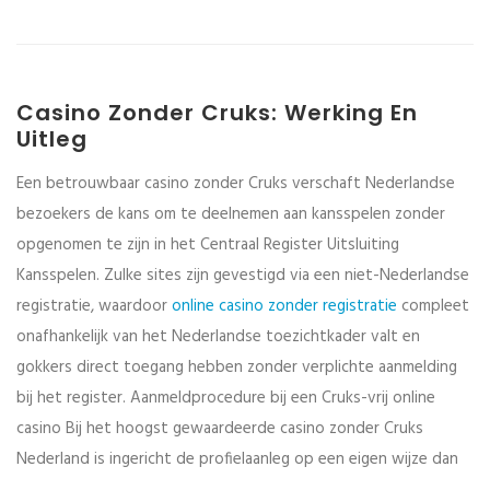
Casino Zonder Cruks: Werking En
Uitleg
Een betrouwbaar casino zonder Cruks verschaft Nederlandse
bezoekers de kans om te deelnemen aan kansspelen zonder
opgenomen te zijn in het Centraal Register Uitsluiting
Kansspelen. Zulke sites zijn gevestigd via een niet-Nederlandse
registratie, waardoor
online casino zonder registratie
compleet
onafhankelijk van het Nederlandse toezichtkader valt en
gokkers direct toegang hebben zonder verplichte aanmelding
bij het register. Aanmeldprocedure bij een Cruks-vrij online
casino Bij het hoogst gewaardeerde casino zonder Cruks
Nederland is ingericht de profielaanleg op een eigen wijze dan