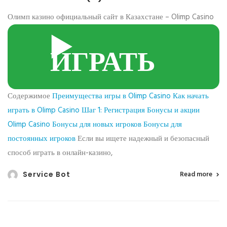
Олимп казино официальный сайт в Казахстане – Olimp Casino
▶️
ИГРАТЬ
Содержимое
Преимущества игры в Olimp Casino
Как начать
играть в Olimp Casino
Шаг 1: Регистрация
Бонусы и акции
Olimp Casino
Бонусы для новых игроков
Бонусы для
постоянных игроков
Если вы ищете надежный и безопасный
способ играть в онлайн-казино,
Service Bot
Read more