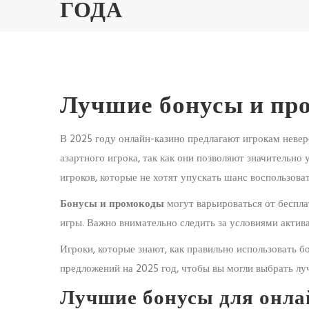
ГОДА
Лучшие бонусы и про
В 2025 году онлайн-казино предлагают игрокам неве
азартного игрока, так как они позволяют значительн
игроков, которые не хотят упускать шанс воспользов
Бонусы и промокоды
могут варьироваться от беспла
игры. Важно внимательно следить за условиями актив
Игроки, которые знают, как правильно использовать 
предложений на 2025 год, чтобы вы могли выбрать лу
Лучшие бонусы для онла