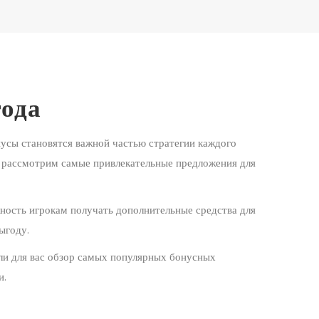
года
усы становятся важной частью стратегии каждого
мы рассмотрим самые привлекательные предложения для
ность игрокам получать дополнительные средства для
ыгоду.
или для вас обзор самых популярных бонусных
и.