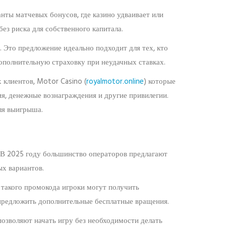
ты матчевых бонусов, где казино удваивает или
з риска для собственного капитала.
. Это предложение идеально подходит для тех, кто
ополнительную страховку при неудачных ставках.
клиентов, Motor Casino (
royalmotor.online
) которые
я, денежные вознаграждения и другие привилегии.
ля выигрыша.
 В 2025 году большинство операторов предлагают
х вариантов.
 такого промокода игроки могут получить
 предложить дополнительные бесплатные вращения.
озволяют начать игру без необходимости делать