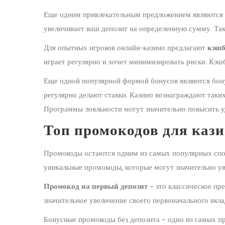
Еще одним привлекательным предложением являются бе
увеличивает ваш депозит на определенную сумму. Так
Для опытных игроков онлайн-казино предлагают
кэшб
играет регулярно и хочет минимизировать риски. Кэш
Еще одной популярной формой бонусов являются бонус
регулярно делают ставки. Казино вознаграждают таки
Программы лояльности могут значительно повысить у
Топ промокодов для кази
Промокоды остаются одним из самых популярных спос
уникальные промокоды, которые могут значительно у
Промокод на первый депозит
– это классическое пр
значительное увеличение своего первоначального вкл
Бонусные промокоды без депозита – одно из самых пр