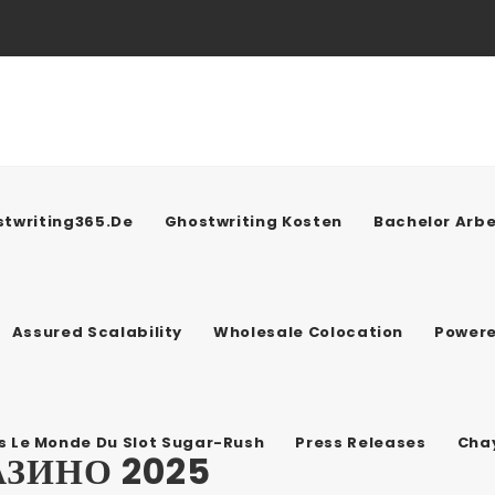
twriting365.de
Ghostwriting Kosten
Bachelor Arbe
Assured Scalability
Wholesale Colocation
Power
ns Le Monde Du Slot Sugar-Rush
Press Releases
Chay
ЗИНО 2025