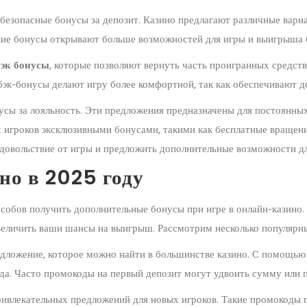
зопасные бонусы за депозит. Казино предлагают различные вариан
ие бонусы открывают больше возможностей для игры и выигрыша бе
эк бонусы
, которые позволяют вернуть часть проигранных средств
бэк-бонусы делают игру более комфортной, так как обеспечивают д
ы за лояльность. Эти предложения предназначены для постоянных 
х игроков эксклюзивными бонусами, такими как бесплатные вращени
довольствие от игры и предложить дополнительные возможности д
но в 2025 году
обов получить дополнительные бонусы при игре в онлайн-казино.
величить ваши шансы на выигрыш. Рассмотрим несколько популярны
едложение, которое можно найти в большинстве казино. С помощью
ада. Часто промокоды на первый депозит могут удвоить сумму или
ивлекательных предложений для новых игроков. Такие промокоды п