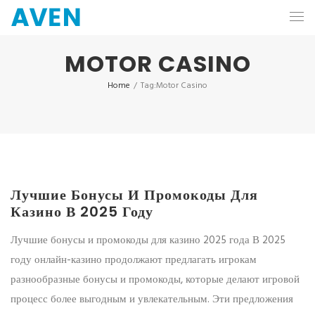
MOTOR CASINO
Home
/
Tag:
Motor Casino
Лучшие Бонусы И Промокоды Для
Казино В 2025 Году
Лучшие бонусы и промокоды для казино 2025 года В 2025
году онлайн-казино продолжают предлагать игрокам
разнообразные бонусы и промокоды, которые делают игровой
процесс более выгодным и увлекательным. Эти предложения